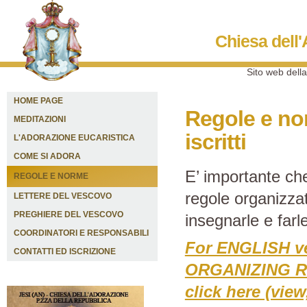
Chiesa dell'
Sito web della
HOME PAGE
Regole e nor
MEDITAZIONI
iscritti
L'ADORAZIONE EUCARISTICA
COME SI ADORA
E’ importante che
REGOLE E NORME
regole organizzat
LETTERE DEL VESCOVO
PREGHIERE DEL VESCOVO
insegnarle e farle
COORDINATORI E RESPONSABILI
For ENGLISH ve
CONTATTI ED ISCRIZIONE
ORGANIZING R
click here (vie