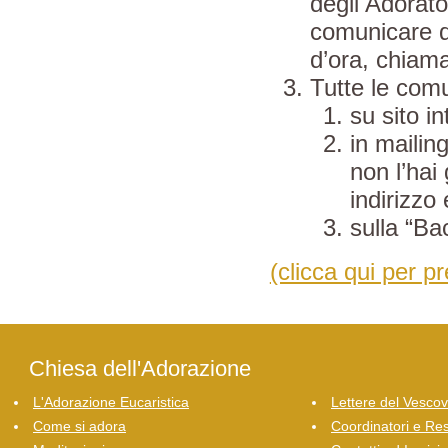
degli Adorato
comunicare q
d’ora, chiam
Tutte le comu
su sito in
in mailing
non l’hai 
indirizzo
sulla “Ba
(clicca qui per 
Chiesa dell'Adorazione
L'Adorazione Eucaristica
Lettere del Vesco
Come si adora
Coordinatori e Res