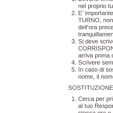
nel proprio t
E’ importante
TURNO, non a
dell’ora prec
tranquillame
Si deve scr
CORRISPOND
arriva prima o
Scrivere sem
In caso di so
nome, il nome
SOSTITUZIONE 
Cerca per pri
al tuo Respon
stessa ora e 