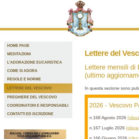
HOME PAGE
Lettere del Vesc
MEDITAZIONI
L'ADORAZIONE EUCARISTICA
Lettere mensili di
COME SI ADORA
(ultimo aggiorna
REGOLE E NORME
In questa sezione sono pubbl
LETTERE DEL VESCOVO
PREGHIERE DEL VESCOVO
2026 - Vescovo Pa
COORDINATORI E RESPONSABILI
CONTATTI ED ISCRIZIONE
n.168 Agosto 2026
(clic
n.167 Luglio 2026
(clicc
n.166 Giugno 2026
(clic