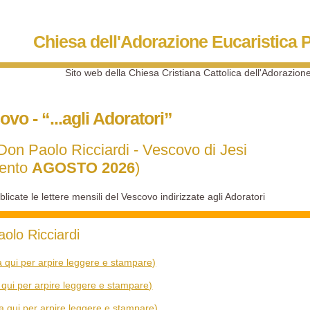
Chiesa dell'Adorazione Eucaristica P
Sito web della Chiesa Cristiana Cattolica dell'Adorazion
ovo - “...agli Adoratori”
 Don Paolo Ricciardi - Vescovo di Jesi
mento
AGOSTO 2026
)
icate le lettere mensili del Vescovo indirizzate agli Adoratori
olo Ricciardi
ca qui per arpire leggere e stampare)
a qui per arpire leggere e stampare)
ca qui per arpire leggere e stampare)